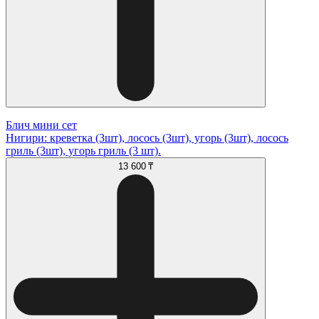
Блич мини сет
Нигири: креветка (3шт), лосось (3шт), угорь (3шт), лосось
гриль (3шт), угорь гриль (3 шт).
13 600 ₸