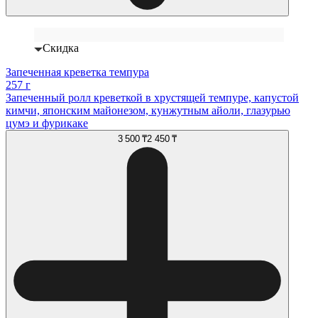
Скидка
Запеченная креветка темпура
257 г
Запеченный ролл креветкой в хрустящей темпуре, капустой
кимчи, японским майонезом, кунжутным айоли, глазурью
цумэ и фурикаке
3 500 ₸
2 450 ₸