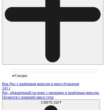
Скидка
Вок Рис с крабовым миксом и мисо бульоном
245 г
Рис, обжаренный на воке с овощами и крабовым миксом.
Подается с порцией мисо супа
3 300 ₸
2 310 ₸