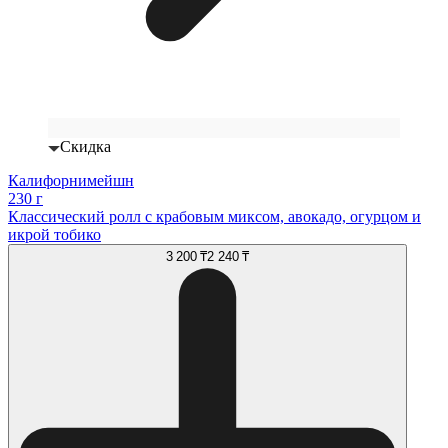
Скидка
Калифорнимейшн
230 г
Классический ролл с крабовым миксом, авокадо, огурцом и
икрой тобико
3 200 ₸
2 240 ₸