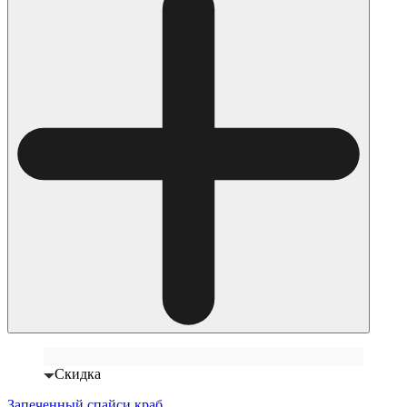
Скидка
Запеченный спайси краб