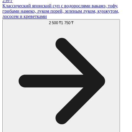
259 г
Классический японский суп с водорослями вакамэ, тофу,
грибами намеко, луком порей, зеленым луком, кунжутом,
лососем и креветками
2 500 ₸
1 750 ₸