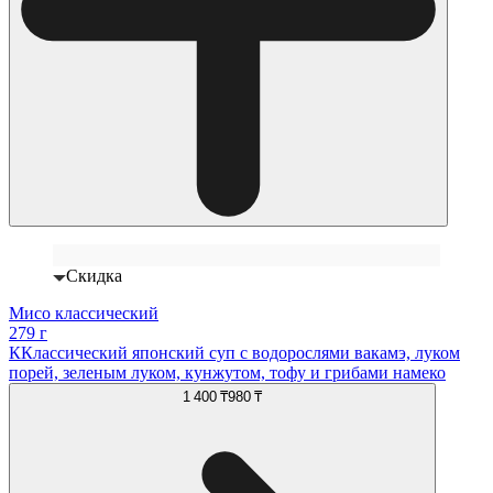
Скидка
Мисо классический
279 г
ККлассический японский суп с водорослями вакамэ, луком
порей, зеленым луком, кунжутом, тофу и грибами намеко
1 400 ₸
980 ₸