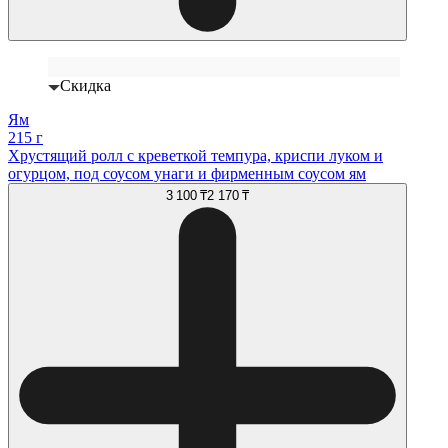
Скидка
Ям
215 г
Хрустящий ролл с креветкой темпура, криспи луком и
огурцом, под соусом унаги и фирменным соусом ям
3 100 ₸
2 170 ₸