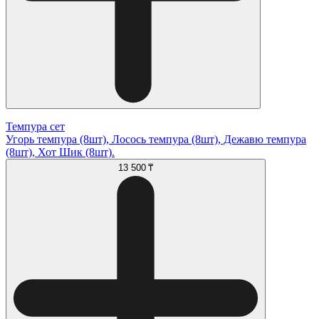
Темпура сет
Угорь темпура (8шт), Лосось темпура (8шт), Дежавю темпура
(8шт), Хот Шик (8шт).
13 500 ₸