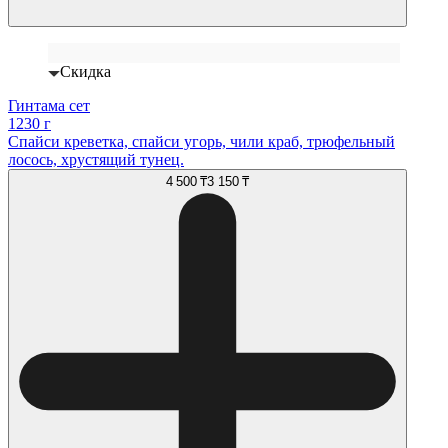
Скидка
Гинтама сет
1230 г
Спайси креветка, спайси угорь, чили краб, трюфельный
лосось, хрустящий тунец.
4 500 ₸
3 150 ₸