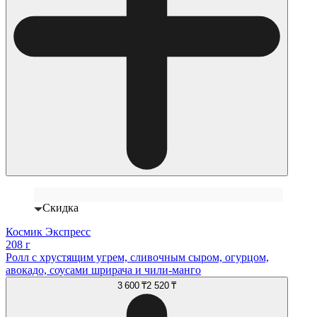
Скидка
Космик Экспресс
208 г
Ролл с хрустящим угрем, сливочным сыром, огурцом,
авокадо, соусами шрирача и чили-манго
3 600 ₸
2 520 ₸