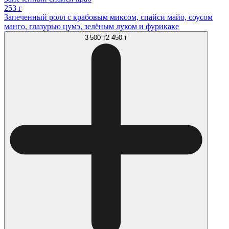
253 г
Запеченный ролл с крабовым миксом, спайси майо, соусом
манго, глазурью цумэ, зелёным луком и фурикаке
3 500 ₸
2 450 ₸