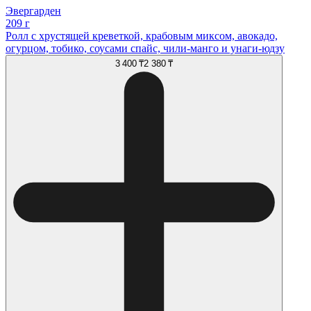
Эвергарден
209 г
Ролл с хрустящей креветкой, крабовым миксом, авокадо,
огурцом, тобико, соусами спайс, чили-манго и унаги-юдзу
3 400 ₸
2 380 ₸