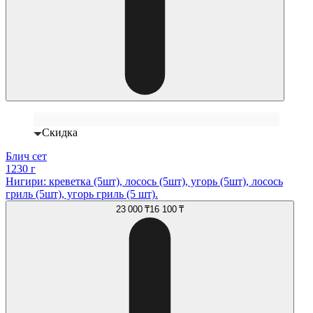
Скидка
Блич сет
1230 г
Нигири: креветка (5шт), лосось (5шт), угорь (5шт), лосось
гриль (5шт), угорь гриль (5 шт).
23 000 ₸
16 100 ₸