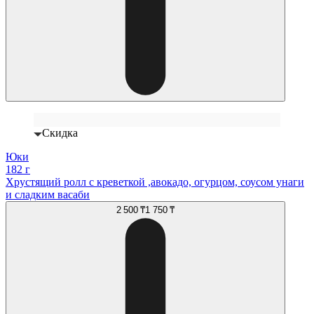
Скидка
Юки
182 г
Хрустящий ролл с креветкой ,авокадо, огурцом, соусом унаги
и сладким васаби
2 500 ₸
1 750 ₸