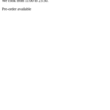
We cook from 11:00 to 23:30.
Pre-order available