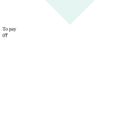
To pay
0
₸