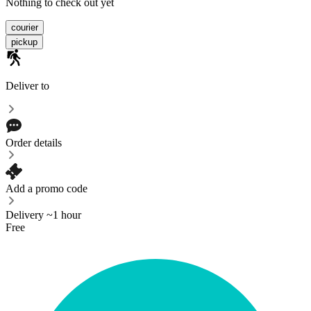
Nothing to check out yet
courier
pickup
Deliver to
Order details
Add a promo code
Delivery ~1 hour
Free