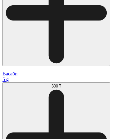
Васаби
5 g
300 ₸