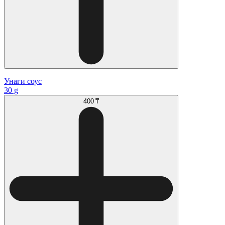
Унаги соус
30 g
400 ₸