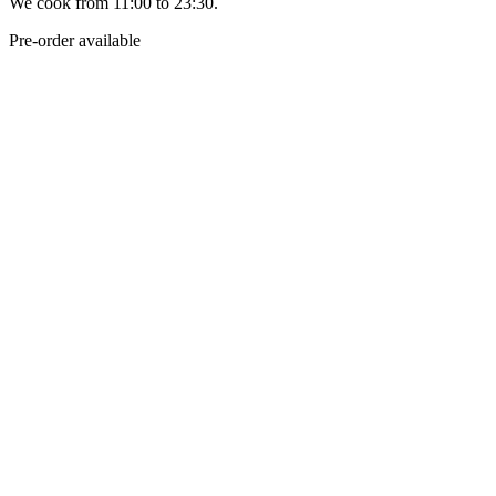
We cook from 11:00 to 23:30.
Pre-order available