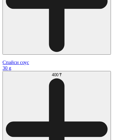
Спайси соус
30 g
400 ₸