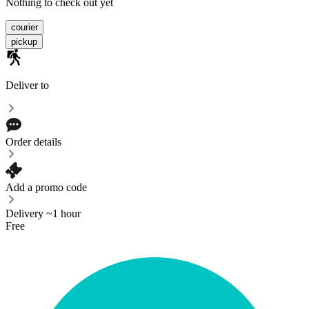
Nothing to check out yet
courier
pickup
Deliver to
Order details
Add a promo code
Delivery ~1 hour
Free