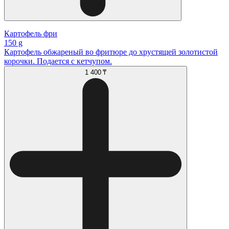
Картофель фри
150 g
Картофель обжареный во фритюре до хрустящей золотистой
корочки. Подается с кетчупом.
1 400 ₸