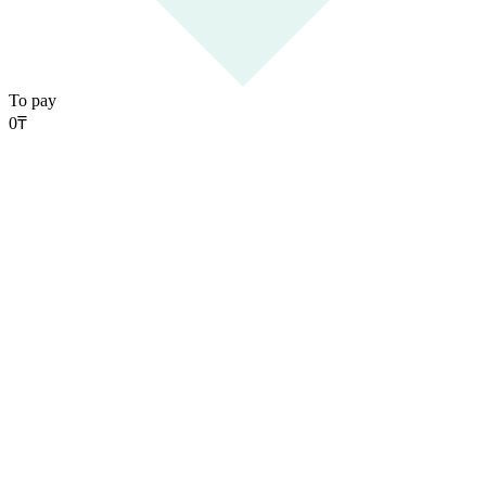
To pay
0
₸