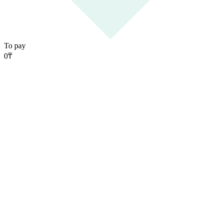
To pay
0
₸