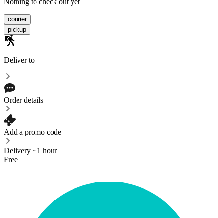
Nothing to check out yet
courier
pickup
Deliver to
Order details
Add a promo code
Delivery ~1 hour
Free