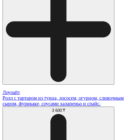
Лоулайт
Ролл с тартаром из тунца, лососем, огурцом, сливочным
сыром, фурикаке, соусами халапеньо и спайс.
3 600 ₸