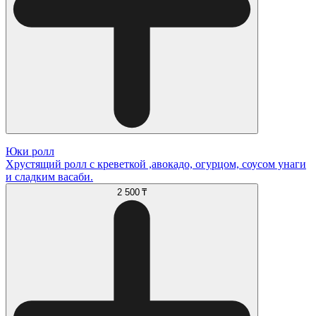
Юки ролл
Хрустящий ролл с креветкой ,авокадо, огурцом, соусом унаги
и сладким васаби.
2 500 ₸