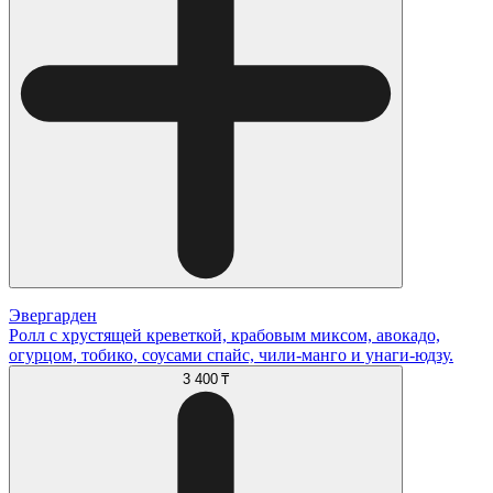
Эвергарден
Ролл с хрустящей креветкой, крабовым миксом, авокадо,
огурцом, тобико, соусами спайс, чили-манго и унаги-юдзу.
3 400 ₸