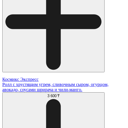
Космикс Экспресс
Ролл с хрустящим угрем, сливочным сыром, огурцом,
авокадо, соусами шрирача и чили-манго.
3 600 ₸