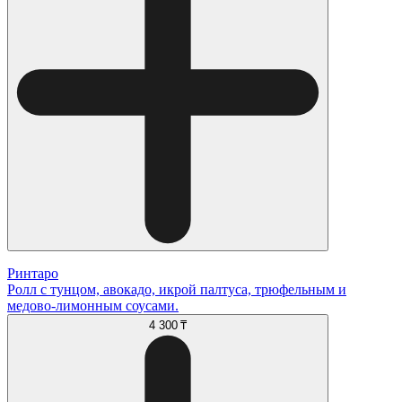
Ринтаро
Ролл с тунцом, авокадо, икрой палтуса, трюфельным и
медово-лимонным соусами.
4 300 ₸