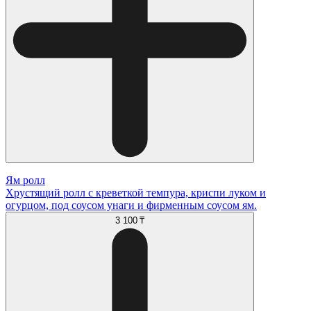
Ям ролл
Хрустящий ролл с креветкой темпура, криспи луком и
огурцом, под соусом унаги и фирменным соусом ям.
3 100 ₸