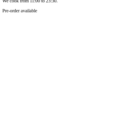
We cook from 11:00 to 23:30.
Pre-order available