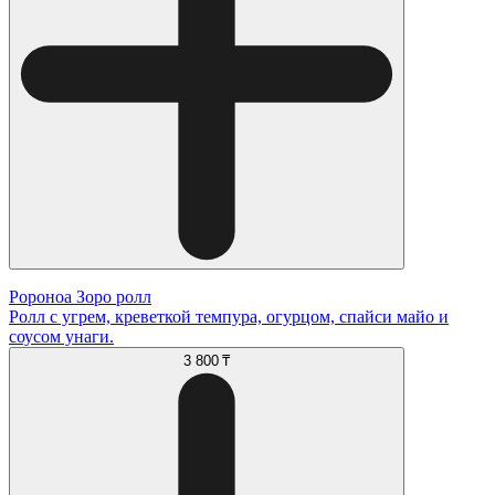
Ророноа Зоро ролл
Ролл с угрем, креветкой темпура, огурцом, спайси майо и
соусом унаги.
3 800 ₸