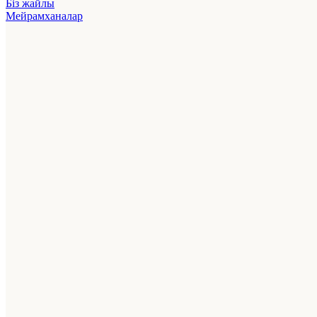
Біз жайлы
Мейрамханалар