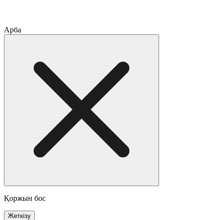
Арба
Қоржын бос
Жеткізу