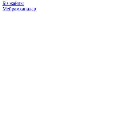
Біз жайлы
Мейрамханалар