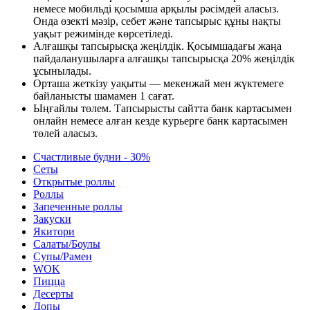
немесе мобильді қосымша арқылы рәсімдей аласыз.
Онда өзекті мәзір, себет және тапсырыс құны нақты
уақыт режимінде көрсетіледі.
Алғашқы тапсырысқа жеңілдік. Қосымшадағы жаңа
пайдаланушыларға алғашқы тапсырысқа 20% жеңілдік
ұсынылады.
Орташа жеткізу уақыты — мекенжай мен жүктемеге
байланысты шамамен 1 сағат.
Ыңғайлы төлем. Тапсырысты сайтта банк картасымен
онлайн немесе алған кезде курьерге банк картасымен
төлей аласыз.
Счастливые будни - 30%
Сеты
Открытые роллы
Роллы
Запеченные роллы
Закуски
Якитори
Салаты/Боулы
Супы/Рамен
WOK
Пицца
Десерты
Допы