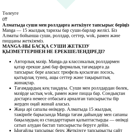
Төлеуге
0
₸
Алматыда суши мен роллдарға жеткізуге тапсырыс беріңіз
Manga — 15 жылдық тарихы бар суши-барлар желісі. Біз
Алматы бойынша суши, роллдар, сеттер, wok, рамен және
пиццаны жеткіземіз.
MANGA-НЫ БАСҚА СУШИ ЖЕТКІЗУ
ҚЫЗМЕТТЕРІНЕН НЕ ЕРЕКШЕЛЕНДІРЕДІ?
Авторлық мәзір. Manga-да классикалық роллдармен
қатар ерекше дәмі бар фирмалық тағамдарға да
тапсырыс бере аласыз: трюфель қосылған лосось,
қытырлақ тунец, ащы сеттер және тақырыптық
жинақтар.
Тағамдардың кең таңдауы. Суши мен роллдардан бөлек,
мәзірде ыстық wok, рамен және пицца бар. Сондықтан
достарға немесе отбасыға арналған тапсырысты бір
жерден оңай жинай аласыз.
Жаңа әрі сапалы өнімдер. Алматыда 15 жылдық
тәжірибе барысында Manga тағам дайындау мен сапаны
бақылаудың өз стандарттарын қалыптастырды — өнімді
сатып алудан бастап тапсырысты беруге дейін.
Ыңғайлы тапсырыс беру. Жеткізуге тапсырысты сайт