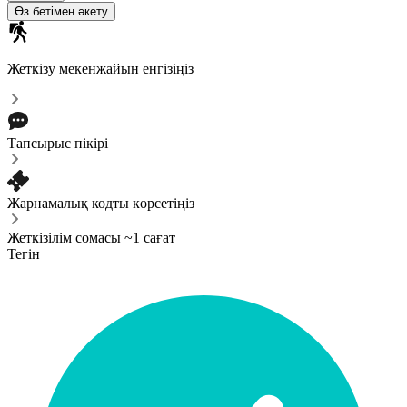
Өз бетімен әкету
Жеткізу мекенжайын енгізіңіз
Тапсырыс пікірі
Жарнамалық кодты көрсетіңіз
Жеткізілім сомасы ~1 сағат
Тегін