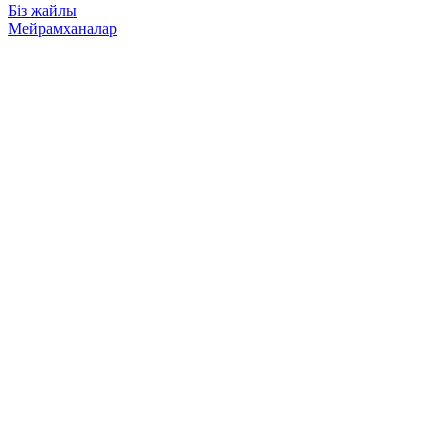
Біз жайлы
Мейрамханалар