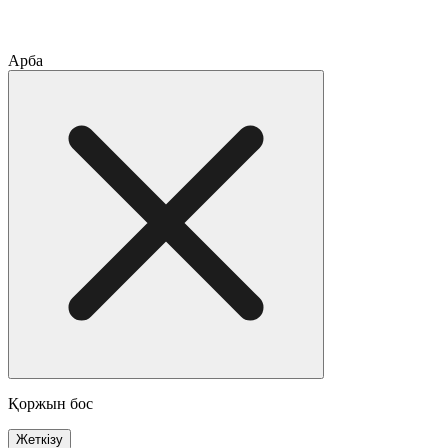
Арба
Қоржын бос
Жеткізу