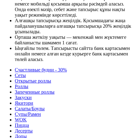
немесе мобильді қосымша арқылы рәсімдей аласыз.
Онда өзекті мәзір, себет және тапсырыс құны нақты
уақыт режимінде көрсетіледі.
Алғашқы тапсырысқа жеңілдік. Қосымшадағы жаңа
пайдаланушыларға алғашқы тапсырысқа 20% жеңілдік
ұсынылады.
Орташа жеткізу уақыты — мекенжай мен жүктемеге
байланысты шамамен 1 сағат.
Ыңғайлы төлем. Тапсырысты сайтта банк картасымен
онлайн немесе алған кезде курьерге банк картасымен
төлей аласыз.
Счастливые будни - 30%
Сеты
Открытые роллы
Роллы
Запеченные роллы
Закуски
Якитори
Салаты/Боулы
Супы/Рамен
WOK
Пицца
Десерты
Допы