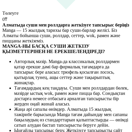
Төлеуге
0
₸
Алматыда суши мен роллдарға жеткізуге тапсырыс беріңіз
Manga — 15 жылдық тарихы бар суши-барлар желісі. Біз
Алматы бойынша суши, роллдар, сеттер, wok, рамен және
пиццаны жеткіземіз.
MANGA-НЫ БАСҚА СУШИ ЖЕТКІЗУ
ҚЫЗМЕТТЕРІНЕН НЕ ЕРЕКШЕЛЕНДІРЕДІ?
Авторлық мәзір. Manga-да классикалық роллдармен
қатар ерекше дәмі бар фирмалық тағамдарға да
тапсырыс бере аласыз: трюфель қосылған лосось,
қытырлақ тунец, ащы сеттер және тақырыптық
жинақтар.
Тағамдардың кең таңдауы. Суши мен роллдардан бөлек,
мәзірде ыстық wok, рамен және пицца бар. Сондықтан
достарға немесе отбасыға арналған тапсырысты бір
жерден оңай жинай аласыз.
Жаңа әрі сапалы өнімдер. Алматыда 15 жылдық
тәжірибе барысында Manga тағам дайындау мен сапаны
бақылаудың өз стандарттарын қалыптастырды — өнімді
сатып алудан бастап тапсырысты беруге дейін.
Ыңғайлы тапсырыс беру. Жеткізуге тапсырысты сайт