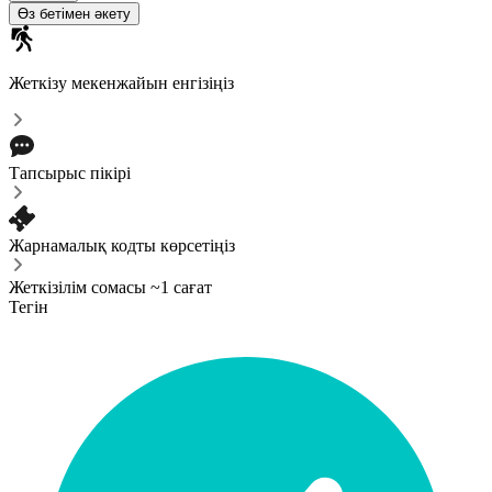
Өз бетімен әкету
Жеткізу мекенжайын енгізіңіз
Тапсырыс пікірі
Жарнамалық кодты көрсетіңіз
Жеткізілім сомасы ~1 сағат
Тегін