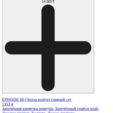
14 000 ₸
EPISODE III (Эпоха взлета) горячий сет
1353 g
Запечённая креветка темпура, Запечённый спайси краб,