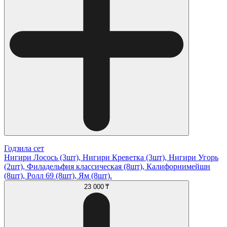
Годзила сет
Нигири Лосось (3шт), Нигири Креветка (3шт), Нигири Угорь
(2шт), Филадельфия классическая (8шт), Калифорнимейшн
(8шт), Ролл 69 (8шт), Ям (8шт).
23 000 ₸