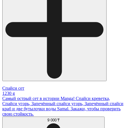
Спайси сет
1230 g
Самый острый сет в истории Manga! Спайси креветка,
Спайси угорь, Запечённый спайси угорь, Запечённый спайси
краб и две бутылочки воды Samal. Закажи, чтобы проверить
свою стойкость.
9 000 ₸