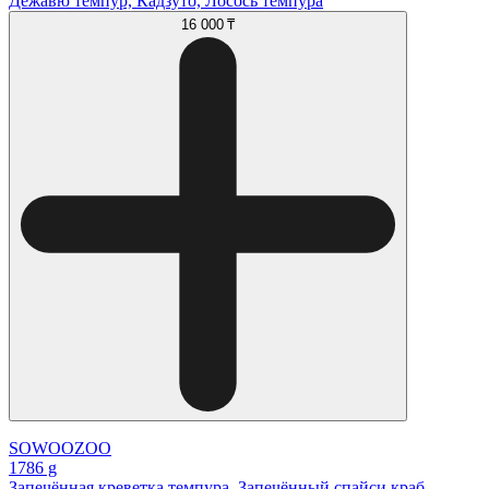
Дежавю темпур, Кадзуто, Лосось темпура
16 000 ₸
SOWOOZOO
1786 g
Запечённая креветка темпура, Запечённый спайси краб,