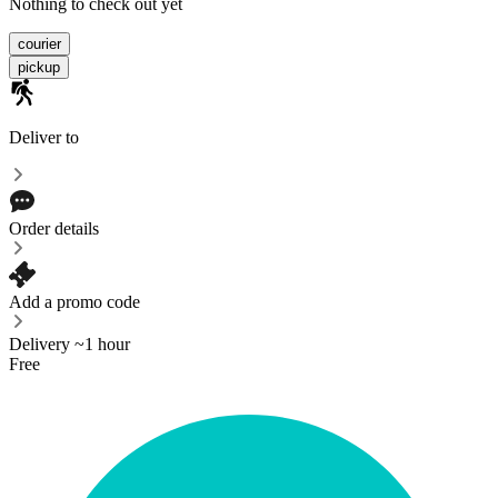
Nothing to check out yet
courier
pickup
Deliver to
Order details
Add a promo code
Delivery ~1 hour
Free