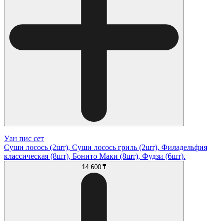
Уан пис сет
Суши лосось (2шт), Суши лосось гриль (2шт), Филадельфия
классическая (8шт), Бонито Маки (8шт), Фудзи (6шт).
14 600 ₸