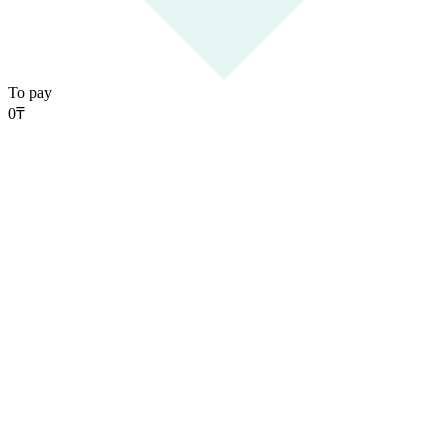
To pay
0
₸