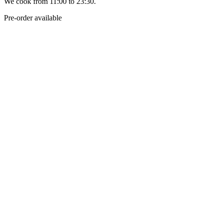
We cook from 11:00 to 23:30.
Pre-order available