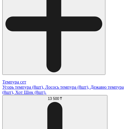
Темпура сет
Угорь темпура (8шт), Лосось темпура (8шт), Дежавю темпура
(8шт), Хот Шик (8шт).
13 500 ₸