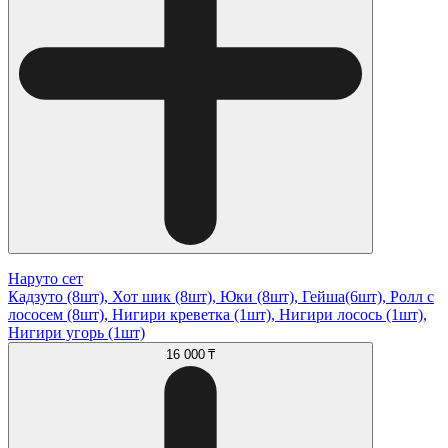
Наруто сет
Кадзуто (8шт), Хот шик (8шт), Юки (8шт), Гейша(6шт), Ролл с
лососем (8шт), Нигири креветка (1шт), Нигири лосось (1шт),
Нигири угорь (1шт)
16 000 ₸