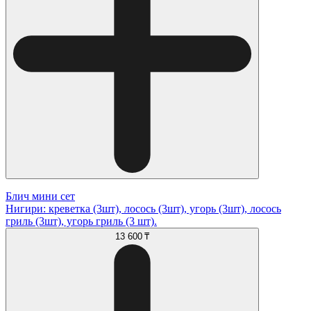
Блич мини сет
Нигири: креветка (3шт), лосось (3шт), угорь (3шт), лосось
гриль (3шт), угорь гриль (3 шт).
13 600 ₸