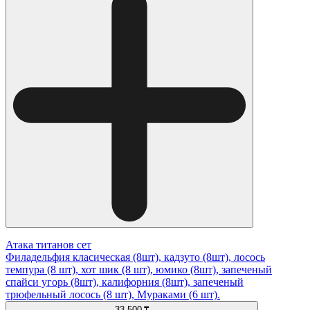
Атака титанов сет
Филадельфия класическая (8шт), кадзуто (8шт), лосось
темпура (8 шт), хот шик (8 шт), юмико (8шт), запеченый
спайси угорь (8шт), калифорния (8шт), запеченый
трюфельный лосось (8 шт), Мураками (6 шт).
33 500 ₸