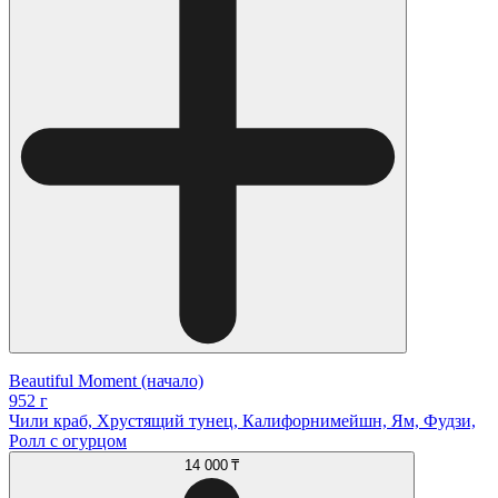
Beautiful Moment (начало)
952 г
Чили краб, Хрустящий тунец, Калифорнимейшн, Ям, Фудзи,
Ролл с огурцом
14 000 ₸