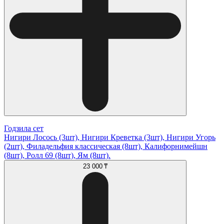
Годзила сет
Нигири Лосось (3шт), Нигири Креветка (3шт), Нигири Угорь
(2шт), Филадельфия классическая (8шт), Калифорнимейшн
(8шт), Ролл 69 (8шт), Ям (8шт).
23 000 ₸