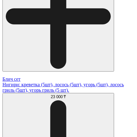
Блич сет
Нигири: креветка (5шт), лосось (5шт), угорь (5шт), лосось
гриль (5шт), угорь гриль (5 шт).
23 000 ₸