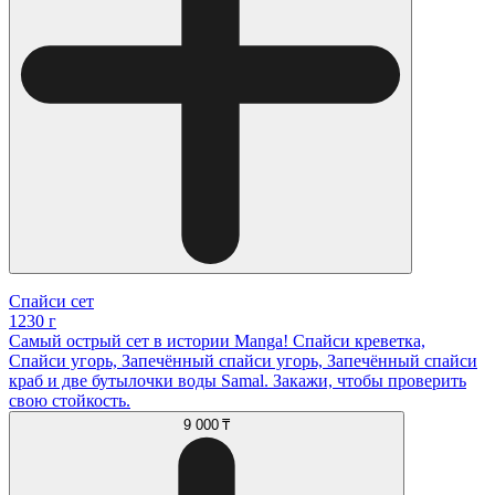
Спайси сет
1230 г
Самый острый сет в истории Manga! Спайси креветка,
Спайси угорь, Запечённый спайси угорь, Запечённый спайси
краб и две бутылочки воды Samal. Закажи, чтобы проверить
свою стойкость.
9 000 ₸