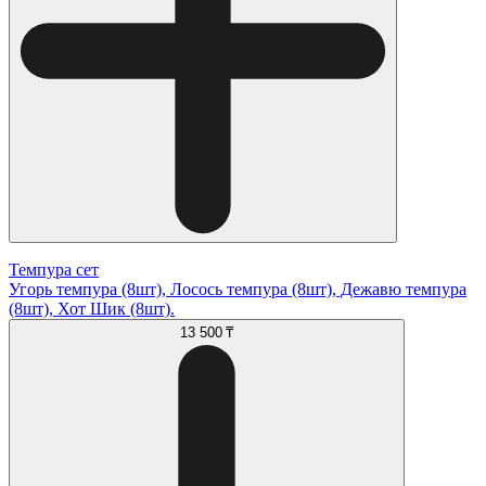
Темпура сет
Угорь темпура (8шт), Лосось темпура (8шт), Дежавю темпура
(8шт), Хот Шик (8шт).
13 500 ₸