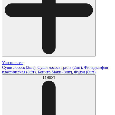
Уан пис сет
Суши лосось (2шт), Суши лосось гриль (2шт), Филадельфия
классическая (8шт), Бонито Маки (8шт), Фудзи (6шт).
14 600 ₸