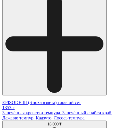
EPISODE III (Эпоха взлета) горячий сет
1353 г
Запечённая креветка темпура, Запечённый спайси краб,
Дежавю темпур, Кадзуто, Лосось темпура
16 000 ₸