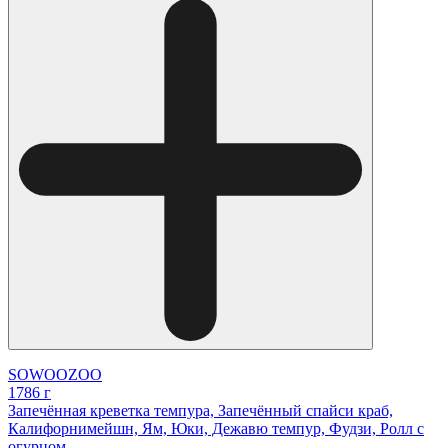
SOWOOZOO
1786 г
Запечённая креветка темпура, Запечённый спайси краб,
Калифорнимейшн, Ям, Юки, Дежавю темпур, Фудзи, Ролл с
огурцом