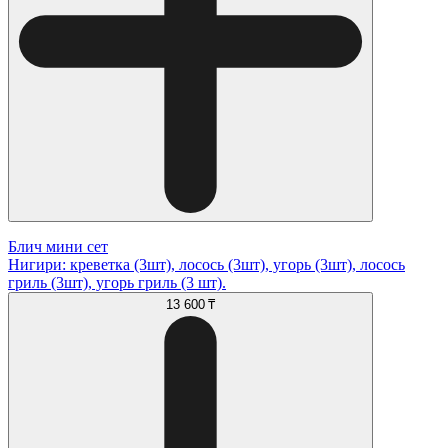
Блич мини сет
Нигири: креветка (3шт), лосось (3шт), угорь (3шт), лосось
гриль (3шт), угорь гриль (3 шт).
13 600 ₸