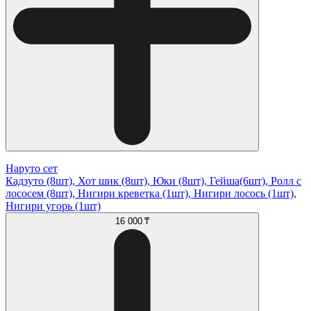
Наруто сет
Кадзуто (8шт), Хот шик (8шт), Юки (8шт), Гейша(6шт), Ролл с
лососем (8шт), Нигири креветка (1шт), Нигири лосось (1шт),
Нигири угорь (1шт)
16 000 ₸