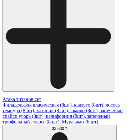
Атака титанов сет
Филадельфия класическая (8шт), кадзуто (8шт), лосось
темпура (8 шт), хот шик (8 шт), юмико (8шт), запеченый
спайси угорь (8шт), калифорния (8шт), запеченый
трюфельный лосось (8 шт), Мураками (6 шт).
33 500 ₸