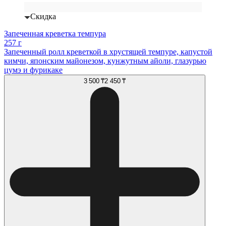
Скидка
Запеченная креветка темпура
257 г
Запеченный ролл креветкой в хрустящей темпуре, капустой
кимчи, японским майонезом, кунжутным айоли, глазурью
цумэ и фурикаке
3 500 ₸
2 450 ₸