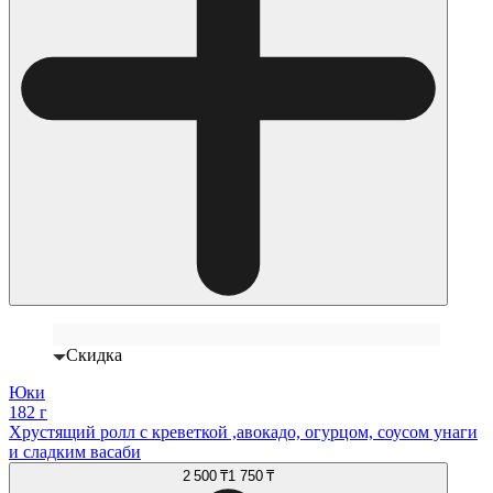
Скидка
Юки
182 г
Хрустящий ролл с креветкой ,авокадо, огурцом, соусом унаги
и сладким васаби
2 500 ₸
1 750 ₸