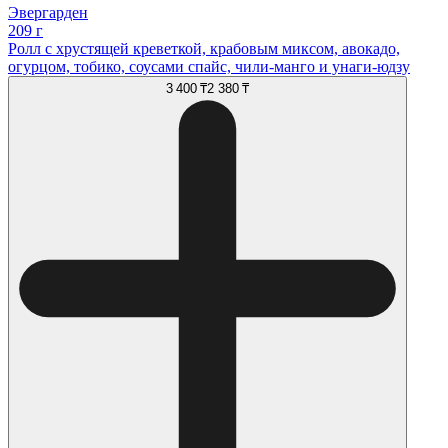
Эвергарден
209 г
Ролл с хрустящей креветкой, крабовым миксом, авокадо,
огурцом, тобико, соусами спайс, чили-манго и унаги-юдзу
3 400 ₸
2 380 ₸