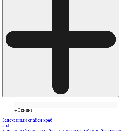
Скидка
Запеченный спайси краб
253 г
Запеченный ролл с крабовым миксом, спайси майо, соусом