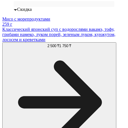
Скидка
Мисо с морепродуктами
259 г
Классический японский суп с водорослями вакамэ, тофу,
грибами намеко, луком порей, зеленым луком, кунжутом,
лососем и креветками
2 500 ₸
1 750 ₸