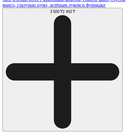
манго, глазурью цумэ, зелёным луком и фурикаке
3 500 ₸
2 450 ₸