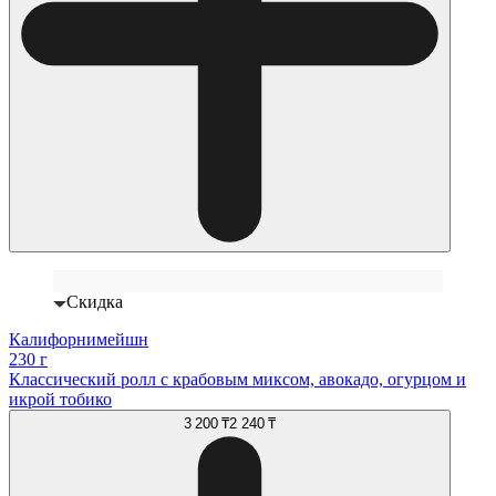
Скидка
Калифорнимейшн
230 г
Классический ролл с крабовым миксом, авокадо, огурцом и
икрой тобико
3 200 ₸
2 240 ₸