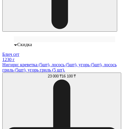
Скидка
Блич сет
1230 г
Нигири: креветка (5шт), лосось (5шт), угорь (5шт), лосось
гриль (5шт), угорь гриль (5 шт).
23 000 ₸
16 100 ₸