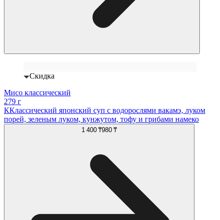
Скидка
Мисо классический
279 г
ККлассический японский суп с водорослями вакамэ, луком
порей, зеленым луком, кунжутом, тофу и грибами намеко
1 400 ₸
980 ₸