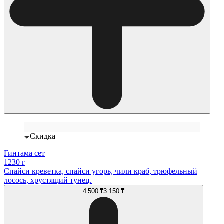
Скидка
Гинтама сет
1230 г
Спайси креветка, спайси угорь, чили краб, трюфельный
лосось, хрустящий тунец.
4 500 ₸
3 150 ₸