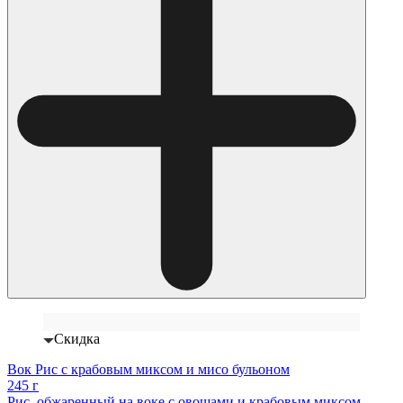
Скидка
Вок Рис с крабовым миксом и мисо бульоном
245 г
Рис, обжаренный на воке с овощами и крабовым миксом.