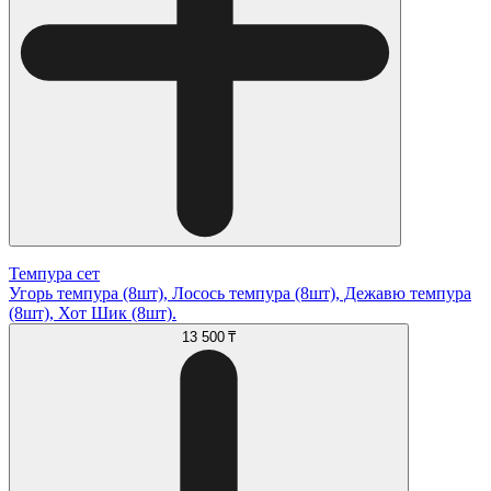
Темпура сет
Угорь темпура (8шт), Лосось темпура (8шт), Дежавю темпура
(8шт), Хот Шик (8шт).
13 500 ₸