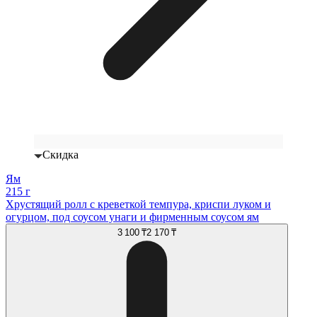
Скидка
Ям
215 г
Хрустящий ролл с креветкой темпура, криспи луком и
огурцом, под соусом унаги и фирменным соусом ям
3 100 ₸
2 170 ₸