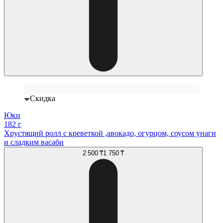
Скидка
Юки
182 г
Хрустящий ролл с креветкой ,авокадо, огурцом, соусом унаги
и сладким васаби
2 500 ₸
1 750 ₸