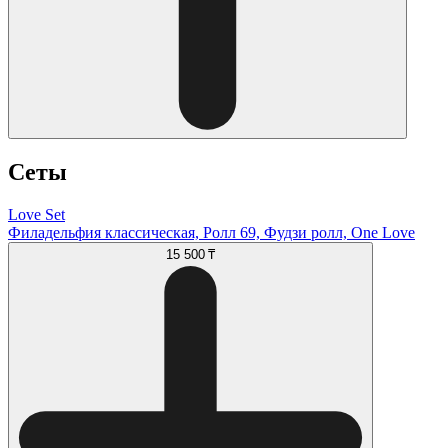
Сеты
Love Set
Филадельфия классическая, Ролл 69, Фудзи ролл, One Love
15 500 ₸