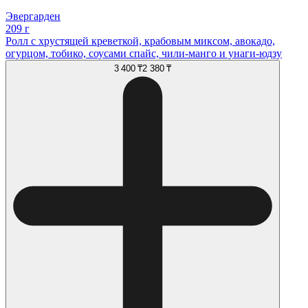
Эвергарден
209 г
Ролл с хрустящей креветкой, крабовым миксом, авокадо,
огурцом, тобико, соусами спайс, чили-манго и унаги-юдзу
3 400 ₸
2 380 ₸