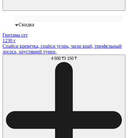
Скидка
Гинтама сет
1230 г
Спайси креветка, спайси угорь, чили краб, трюфельный
лосось, хрустящий тунец.
4 500 ₸
3 150 ₸