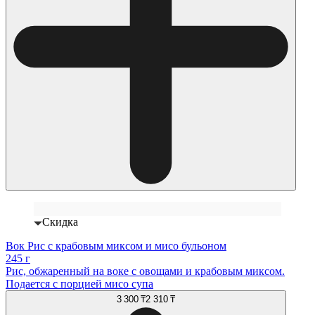
Скидка
Вок Рис с крабовым миксом и мисо бульоном
245 г
Рис, обжаренный на воке с овощами и крабовым миксом.
Подается с порцией мисо супа
3 300 ₸
2 310 ₸