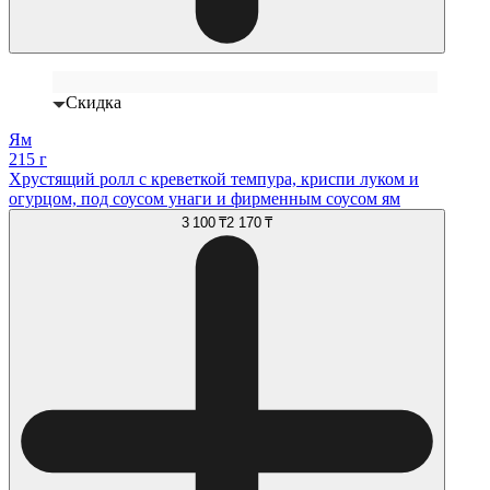
Скидка
Ям
215 г
Хрустящий ролл с креветкой темпура, криспи луком и
огурцом, под соусом унаги и фирменным соусом ям
3 100 ₸
2 170 ₸