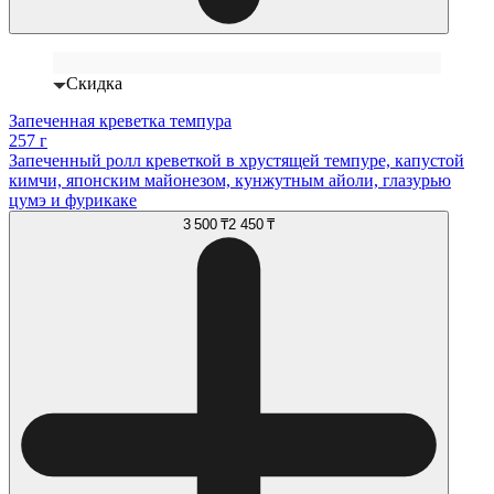
Скидка
Запеченная креветка темпура
257 г
Запеченный ролл креветкой в хрустящей темпуре, капустой
кимчи, японским майонезом, кунжутным айоли, глазурью
цумэ и фурикаке
3 500 ₸
2 450 ₸