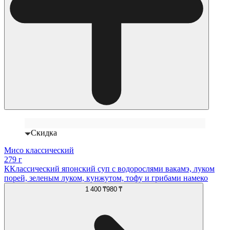
Скидка
Мисо классический
279 г
ККлассический японский суп с водорослями вакамэ, луком
порей, зеленым луком, кунжутом, тофу и грибами намеко
1 400 ₸
980 ₸