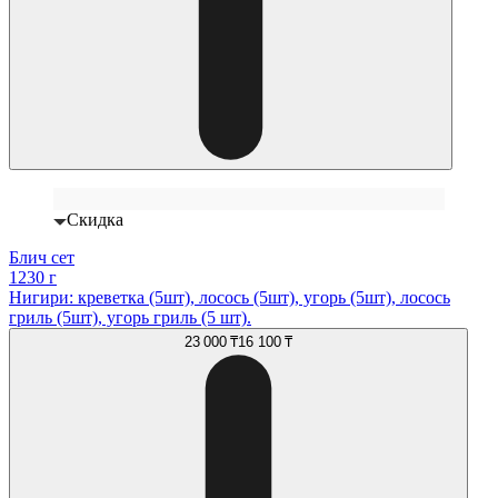
Скидка
Блич сет
1230 г
Нигири: креветка (5шт), лосось (5шт), угорь (5шт), лосось
гриль (5шт), угорь гриль (5 шт).
23 000 ₸
16 100 ₸