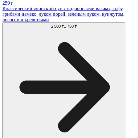
259 г
Классический японский суп с водорослями вакамэ, тофу,
грибами намеко, луком порей, зеленым луком, кунжутом,
лососем и креветками
2 500 ₸
1 750 ₸