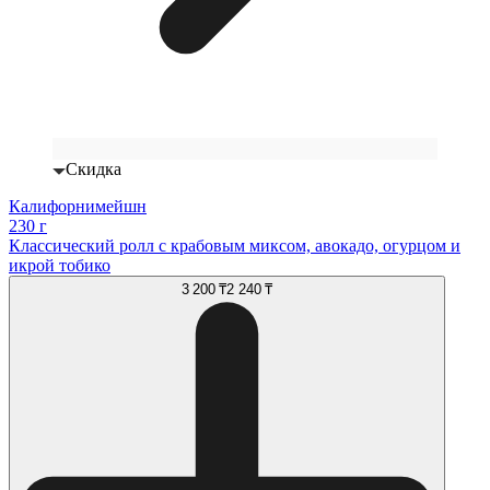
Скидка
Калифорнимейшн
230 г
Классический ролл с крабовым миксом, авокадо, огурцом и
икрой тобико
3 200 ₸
2 240 ₸