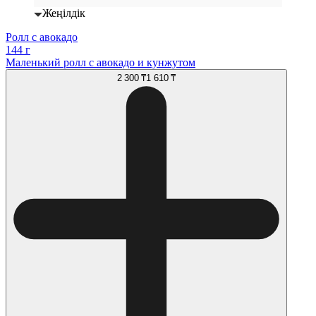
Жеңілдік
Ролл с авокадо
144 г
Маленький ролл с авокадо и кунжутом
2 300 ₸
1 610 ₸