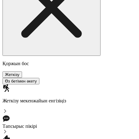
Қоржын бос
Жеткізу
Өз бетімен әкету
Жеткізу мекенжайын енгізіңіз
Тапсырыс пікірі