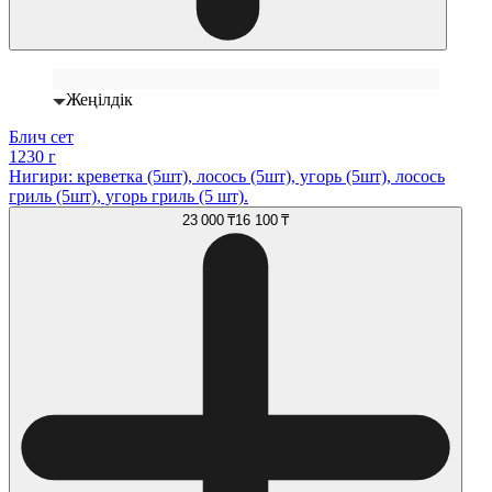
Жеңілдік
Блич сет
1230 г
Нигири: креветка (5шт), лосось (5шт), угорь (5шт), лосось
гриль (5шт), угорь гриль (5 шт).
23 000 ₸
16 100 ₸