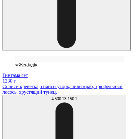
Жеңілдік
Гинтама сет
1230 г
Спайси креветка, спайси угорь, чили краб, трюфельный
лосось, хрустящий тунец.
4 500 ₸
3 150 ₸