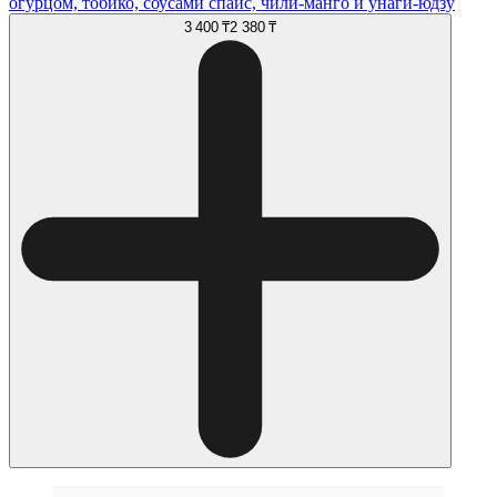
огурцом, тобико, соусами спайс, чили-манго и унаги-юдзу
3 400 ₸
2 380 ₸