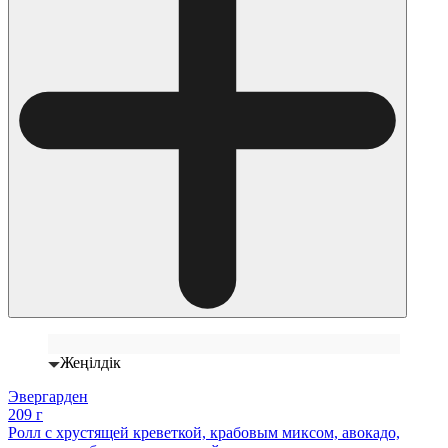
Жеңілдік
Эвергарден
209 г
Ролл с хрустящей креветкой, крабовым миксом, авокадо,