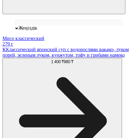
Жеңілдік
Мисо классический
279 г
ККлассический японский суп с водорослями вакамэ, луком
порей, зеленым луком, кунжутом, тофу и грибами намеко
1 400 ₸
980 ₸