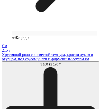
Жеңілдік
Ям
215 г
Хрустящий ролл с креветкой темпура, криспи луком и
огурцом, под соусом унаги и фирменным соусом ям
3 100 ₸
2 170 ₸