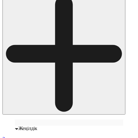
Жеңілдік