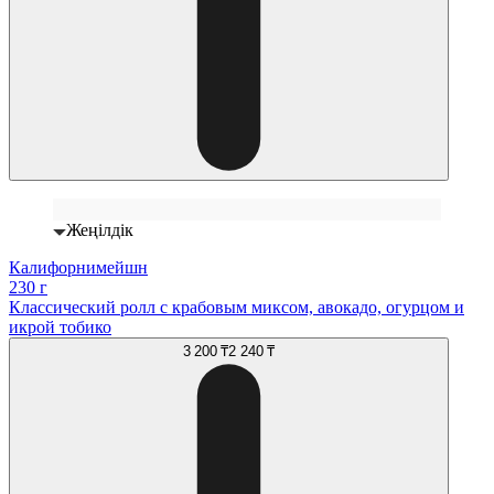
Жеңілдік
Калифорнимейшн
230 г
Классический ролл с крабовым миксом, авокадо, огурцом и
икрой тобико
3 200 ₸
2 240 ₸