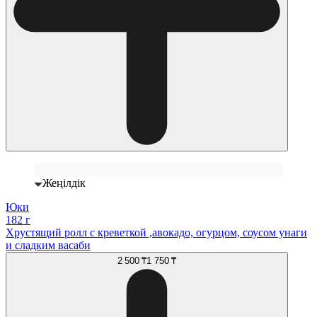
Жеңілдік
Юки
182 г
Хрустящий ролл с креветкой ,авокадо, огурцом, соусом унаги
и сладким васаби
2 500 ₸
1 750 ₸