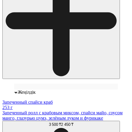
Жеңілдік
Запеченный спайси краб
253 г
Запеченный ролл с крабовым миксом, спайси майо, соусом
манго, глазурью цумэ, зелёным луком и фурикаке
3 500 ₸
2 450 ₸