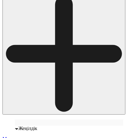
Жеңілдік