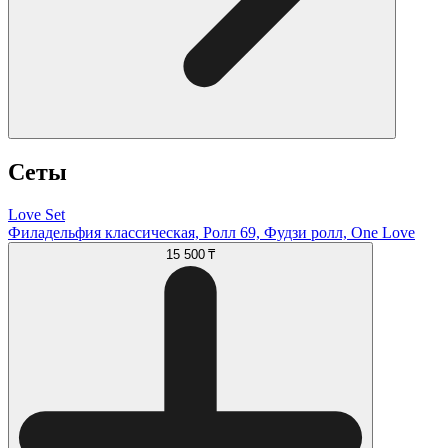
Сеты
Love Set
Филадельфия классическая, Ролл 69, Фудзи ролл, One Love
15 500 ₸