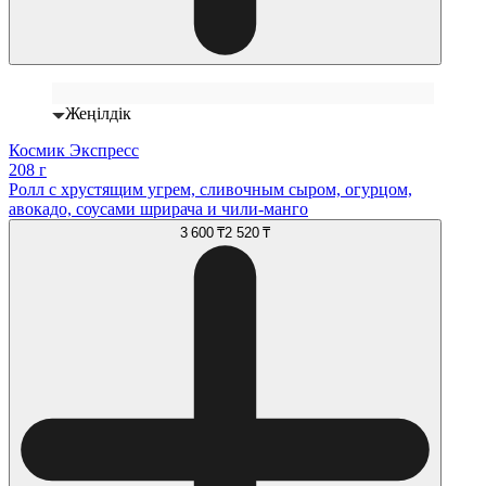
Жеңілдік
Космик Экспресс
208 г
Ролл с хрустящим угрем, сливочным сыром, огурцом,
авокадо, соусами шрирача и чили-манго
3 600 ₸
2 520 ₸