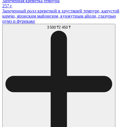
Запеченная креветка темпура
257 г
Запеченный ролл креветкой в хрустящей темпуре, капустой
кимчи, японским майонезом, кунжутным айоли, глазурью
цумэ и фурикаке
3 500 ₸
2 450 ₸