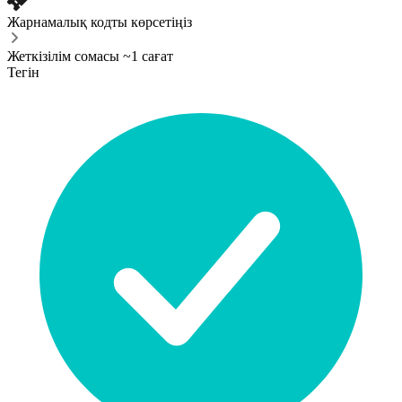
Жарнамалық кодты көрсетіңіз
Жеткізілім сомасы ~1 сағат
Тегін