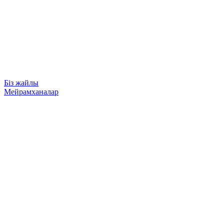
Біз жайлы
Мейрамханалар