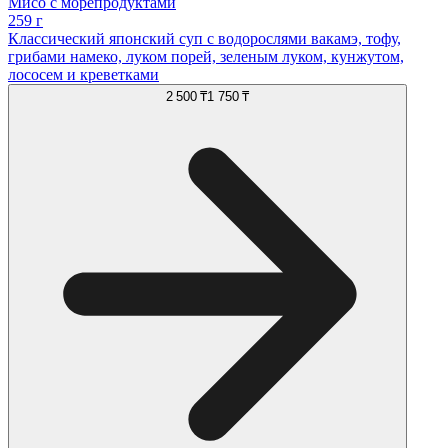
Мисо с морепродуктами
259 г
Классический японский суп с водорослями вакамэ, тофу,
грибами намеко, луком порей, зеленым луком, кунжутом,
лососем и креветками
2 500 ₸
1 750 ₸