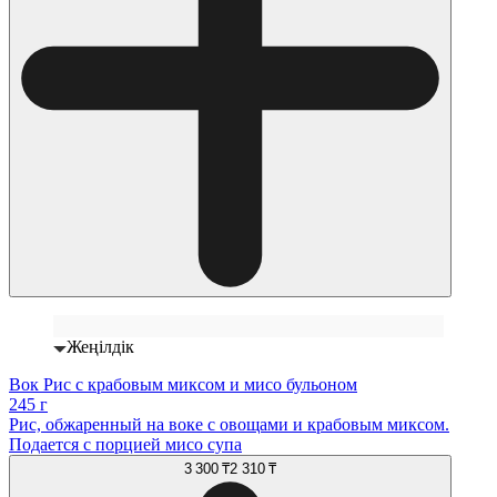
Жеңілдік
Вок Рис с крабовым миксом и мисо бульоном
245 г
Рис, обжаренный на воке с овощами и крабовым миксом.
Подается с порцией мисо супа
3 300 ₸
2 310 ₸